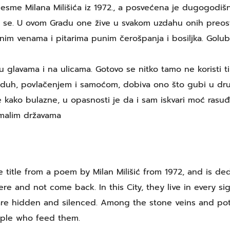
esme Milana Milišića iz 1972., a posvećena je dugogodišn
ti se. U ovom Gradu one žive u svakom uzdahu onih preostali
menim venama i pitarima punim čerošpanja i bosiljka. Golubo
 u glavama i na ulicama. Gotovo se nitko tamo ne korist
uh, povlačenjem i samoćom, dobiva ono što gubi u društv
ge kako bulazne, u opasnosti je da i sam iskvari moć rasuđ
 malim državama
title from a poem by Milan Milišić from 1972, and is ded
and not come back. In this City, they live in every sig
are hidden and silenced. Among the stone veins and pots
ple who feed them.