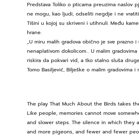
Predstava Toliko o pticama preuzima naslov pj
ne mogu, kao ljudi, odseliti negdje i ne vrati
Tišini u kojoj su skriveni i utihnuli. Među ka
hrane.
„U miru malih gradova obično je sve prazno i
nenaplativom dokolicom… U malim gradovima d
riskira da pokvari vid, a tko stalno sluša dru
Tomo Basiljević, Bilješke o malim gradovima i
The play That Much About the Birds takes the 
Like people, memories cannot move somewhere 
and slower steps. The silence in which they 
and more pigeons, and fewer and fewer peo