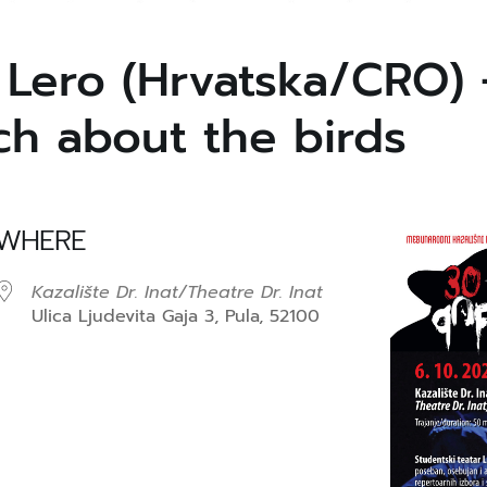
 Lero (Hrvatska/CRO) 
h about the birds
WHERE
Kazalište Dr. Inat/Theatre Dr. Inat
Ulica Ljudevita Gaja 3, Pula, 52100
endar
iCalendar
Office 36