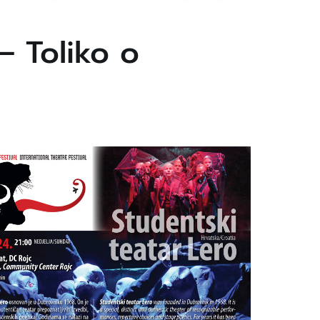
– Toliko o
5
Outlook Live