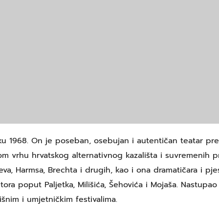
u 1968. On je poseban, osebujan i autentičan teatar prepo
 vrhu hrvatskog alternativnog kazališta i suvremenih prak
nteva, Harmsa, Brechta i drugih, kao i ona dramatičara i 
ora poput Paljetka, Milišića, Šehovića i Mojaša. Nastupao je
išnim i umjetničkim festivalima.