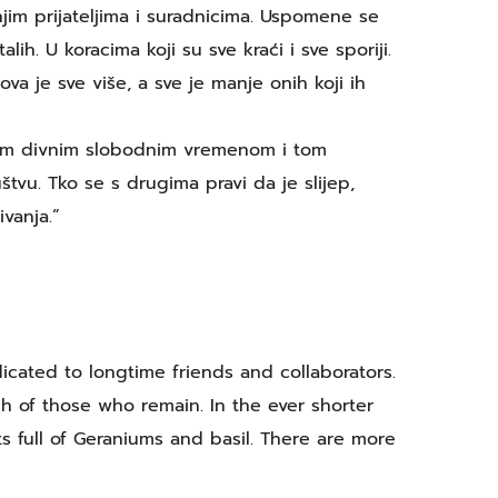
jim prijateljima i suradnicima. Uspomene se
h. U koracima koji su sve kraći i sve sporiji.
va je sve više, a sve je manje onih koji ih
i tim divnim slobodnim vremenom i tom
u. Tko se s drugima pravi da je slijep,
ivanja.“
icated to longtime friends and collaborators.
h of those who remain. In the ever shorter
 full of Geraniums and basil. There are more